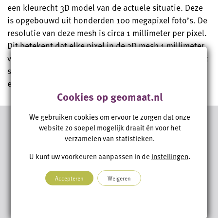
een kleurecht 3D model van de actuele situatie. Deze
is opgebouwd uit honderden 100 megapixel foto’s. De
resolutie van deze mesh is circa 1 millimeter per pixel.
Dit betekent dat elke pixel in de 3D mesh 1 millimeter
van de werkelijkheid toont. Met dit
detailniveau
wordt
schade op voorhand in kaart gebracht. Tevens is dit
een prachtige weergave van de actuele situatie.
Cookies op geomaat.nl
We gebruiken cookies om ervoor te zorgen dat onze
website zo soepel mogelijk draait én voor het
verzamelen van statistieken.
U kunt uw voorkeuren aanpassen in de
instellingen
.
Accepteren
Weigeren