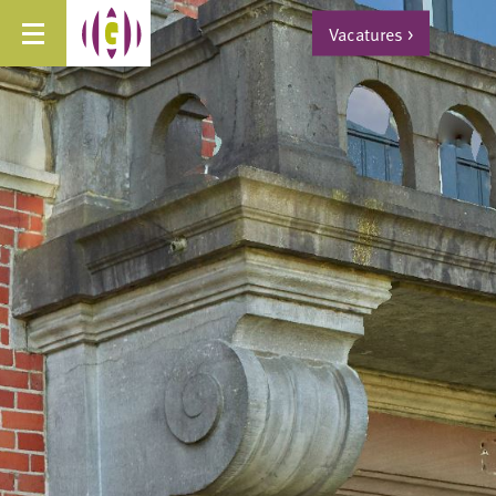
Vacatures
>