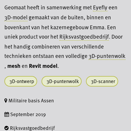
Geomaat heeft in samenwerking met
Eyefly
een
3D-model
gemaakt van de buiten, binnen en
bovenkant van het kazernegebouw Emma. Een
uniek product voor het
Rijksvastgoedbedrijf
. Door
het handig combineren van verschillende
technieken ontstaan een volledige
3D-puntenwolk
,
mesh
en
Revit model
.
3D-ontwerp
3D-puntenwolk
3D-scanner
Militaire basis Assen
September 2019
Rijksvastgoedbedrijf