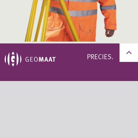
PRECIES.
+31 (0)50 311 95 59
+31 (0)33 200 60 11
info@geomaat.nl
Privacy statement
Algemene voorwaarden