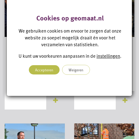
Cookies op geomaat.nl
We gebruiken cookies om ervoor te zorgen dat onze
website zo soepel mogelijk draait én voor het
verzamelen van statistieken.
Werkvoorbereider
Werkvoorbereider
Infra
Bouw
U kunt uw voorkeuren aanpassen in de
instellingen
.
Ben jij nauwkeurig,
Ben jij thuis in de
Accepteren
Weigeren
leergierig en wil je een
bouwwereld, werk je
sleutelrol spelen in...
nauwkeurig en ben je...