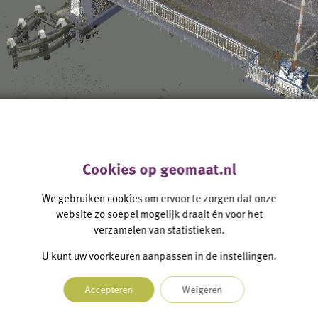
n nieuwsbrief
Cookies op geomaat.nl
We gebruiken cookies om ervoor te zorgen dat onze
hoogte blijven van de laatste ontwikkelinge
website zo soepel mogelijk draait én voor het
verzamelen van statistieken.
andaag nog in! Enkele keren per jaar versturen wij een i
U kunt uw voorkeuren aanpassen in de
instellingen
.
Accepteren
Weigeren