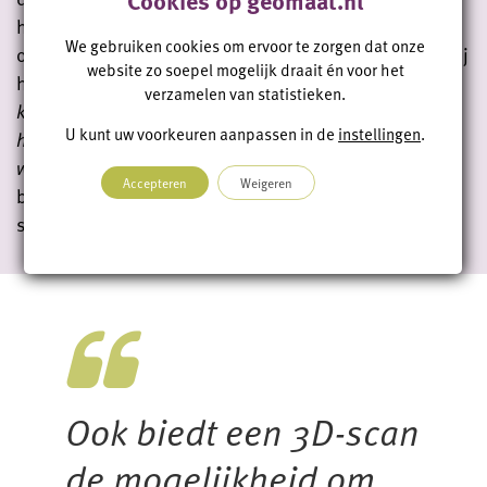
Cookies op geomaat.nl
hoe zij het ontwerp gaan realiseren op basis van de
We gebruiken cookies om ervoor te zorgen dat onze
oude situatie. Met een goede voorbereiding kennen zij
website zo soepel mogelijk draait én voor het
het antwoord op vragen als:
Waar liggen de
verzamelen van statistieken.
knelpunten? Waar moeten we extra rekening mee
U kunt uw voorkeuren aanpassen in de
instellingen
.
houden? Moeten er nog extra aanpassingen gedaan
worden aan bijvoorbeeld de constructie?
Zo maakt
Accepteren
Weigeren
bijvoorbeeld de constructeur aan de hand van de 3D-
scan berekeningen.
Ook biedt een 3D-scan
de mogelijkheid om