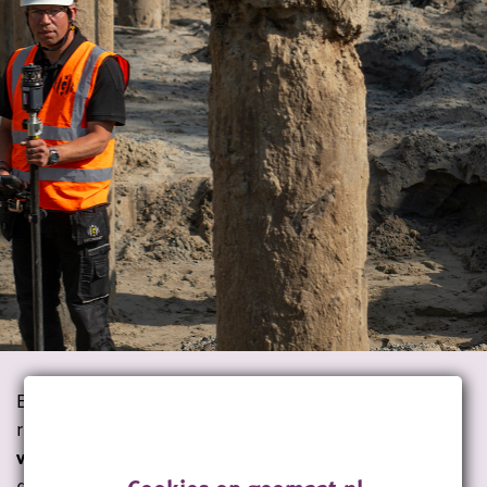
Een 3D-scan biedt een goede uitkomst voor het
realiseren van een nieuw ontwerp, maar ook ter
verificatie
is het waardevol. Voor Dura Vermeer geldt
dit laatste. Met andere woorden, zij controleren of én