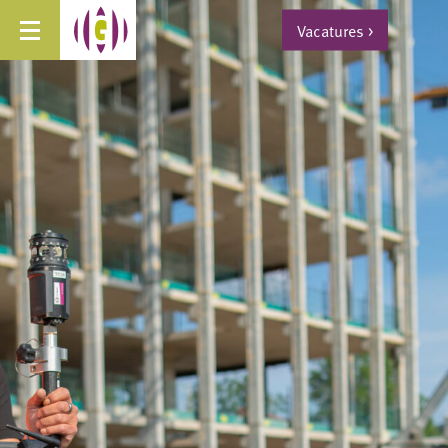
Vacatures
>