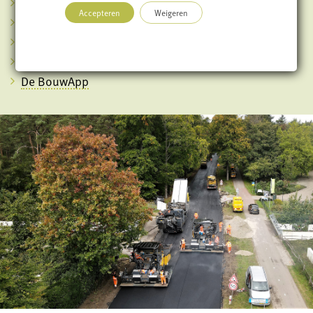
Provincie Utrecht
Accepteren
Weigeren
ADCIM B.V.
Dutch Process Innovators
Versluys Groep
De BouwApp