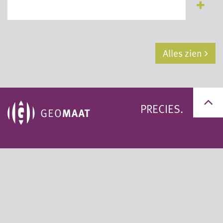
Alles zien
PRECIES.
+31 (0)50 311 95 59
+31 (0)33 200 60 11
info@geomaat.nl
Privacy statement
Algemene voorwaarden