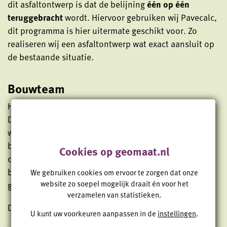
dit asfaltontwerp is dat de belijning
één op één
teruggebracht
wordt. Hiervoor gebruiken wij Pavecalc,
dit programma is hier uitermate geschikt voor. Zo
realiseren wij een asfaltontwerp wat exact aansluit op
de bestaande situatie.
Bouwteam
Het werken in een bouwteam past goed bij Geomaat.
Door de
korte doorlooptijd
die het project kent,
worden beslissingen snel genomen en zijn de lijnen
binnen het bouwteam kort.
Flexibiliteit
en goede
Cookies op geomaat.nl
communicatie zijn hierbij noodzaak. Het werken
binnen het bouwteam is snel, flexibel en
We gebruiken cookies om ervoor te zorgen dat onze
website zo soepel mogelijk draait én voor het
georganiseerd.
verzamelen van statistieken.
De partijen binnen dit bouwteam zijn:
U kunt uw voorkeuren aanpassen in de
instellingen
.