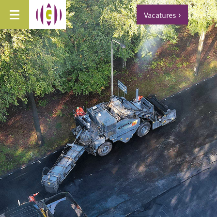
Vacatures
>