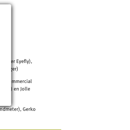
leider Eyefly),
manager)
ers (commercial
yefly) en Jolle
landmeter), Gerko