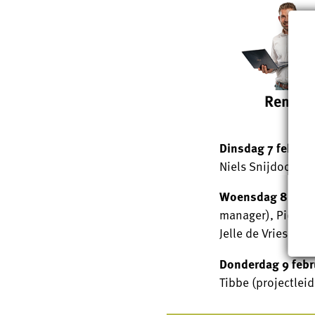
Dinsdag 7 februar
Niels Snijdood (v
Woensdag 8 febr
manager), Pier Koo
Jelle de Vries (dir
Donderdag 9 febr
Tibbe (projectleide