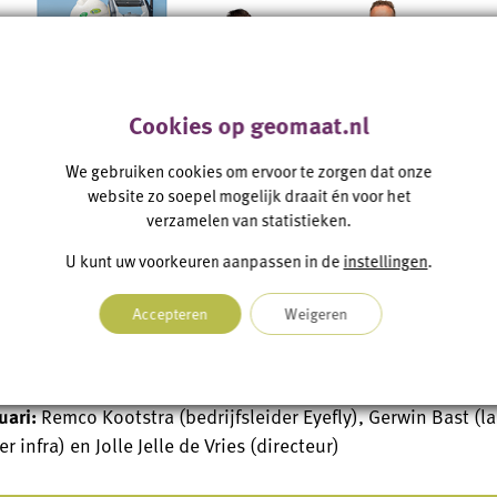
Cookies op geomaat.nl
We gebruiken cookies om ervoor te zorgen dat onze
website zo soepel mogelijk draait én voor het
verzamelen van statistieken.
i:
Gerko Tibbe (projectleider infra), Remco Kootstra (bedrijfs
estigingsleider Groningen) en Marcel Kuipers (commercial 
U kunt uw voorkeuren aanpassen in de
instellingen
.
uari:
Jeroen Watermulder (projectleider infra), Marcel Kuip
Accepteren
Weigeren
istra (projectleider infra), Remco Kootstra (bedrijfsleider E
ecteur)
uari:
Remco Kootstra (bedrijfsleider Eyefly), Gerwin Bast (
r infra) en Jolle Jelle de Vries (directeur)