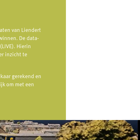
aten van Liendert
winnen. De data-
(LIVE). Hierin
r inzicht te
lkaar gerekend en
lijk om met een