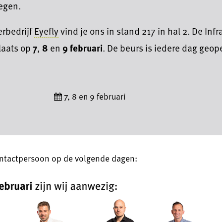
iegen.
rbedrijf
Eyefly
vind je ons in stand 217 in hal 2. De Inf
plaats op
7
,
8
en
9 februari
. De beurs is iedere dag geo
7, 8 en 9 februari
 contactpersoon op de volgende dagen: