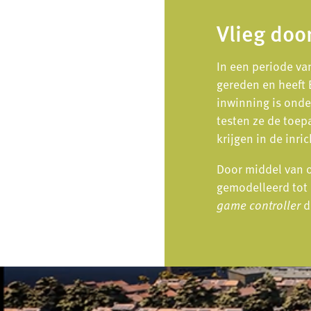
Vlieg doo
In een periode va
gereden en heeft 
inwinning is onder
testen ze de toep
krijgen in de inr
Door middel van 
gemodelleerd tot 
game controller
d