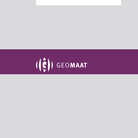
Groningen
Amersf
Aduarderdiepsterweg 14-II
De Stu
9745 EM Groningen
3815 KM
+31 (0)50 311 95 59
+31 (
info@geomaat.nl
info