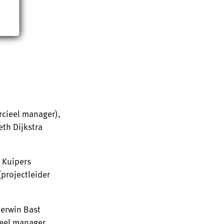
rcieel manager),
eth Dijkstra
 Kuipers
(projectleider
Gerwin Bast
ieel manager