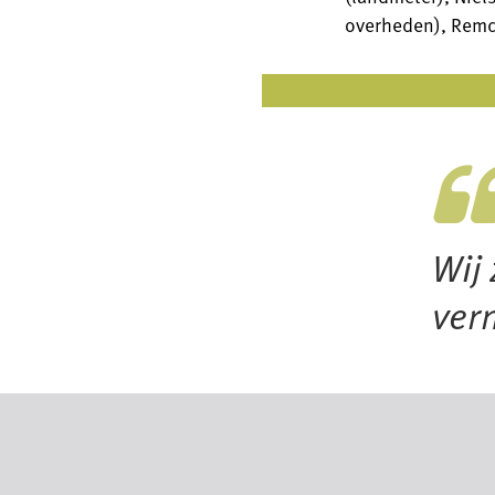
overheden), Remco
Wij 
ver