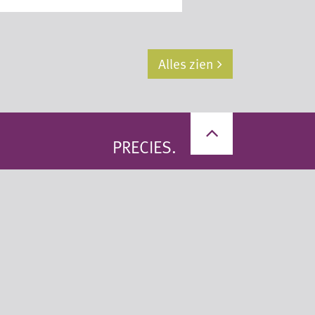
Alles zien
PRECIES.
Privacy statement
Algemene voorwaarden
© 2026 Geomaat B.V.