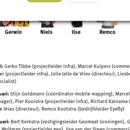
i:
Gerko Tibbe (projectleider infra), Marcel Kuipers (comme
 (projectleider infra), Jolle Jelle de Vries (directeur), Liesb
cialist)
uari:
Stijn Goldmann (coördinator mobile mapping), Marcel
ger), Pier Kooistra (projectleider infra), Richard Kainama 
 de Vries (directeur), Remco Kootstra (bedrijfsleider Eyefly)
uari:
Bert Kerkstra (vestigingsleider Geomaat Groningen), 
s Woltman (projectleider geo), Ilse van der Steen (commerc