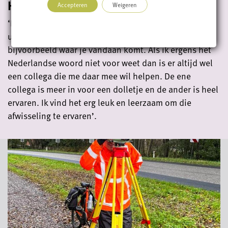
Hoe vind je de sfeer bij Geomaat?
Accepteren
Weigeren
‘De sfeer is
erg goed
. Collega’s willen je graag wat
uitleggen en ook klets je gemakkelijk met ze weg over
bijvoorbeeld waar je vandaan komt. Als ik ergens het
Nederlandse woord niet voor weet dan is er altijd wel
een collega die me daar mee wil helpen. De ene
collega is meer in voor een dolletje en de ander is heel
ervaren. Ik vind het erg leuk en leerzaam om die
afwisseling te ervaren’.