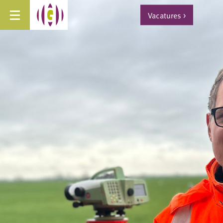
Vacatures
>