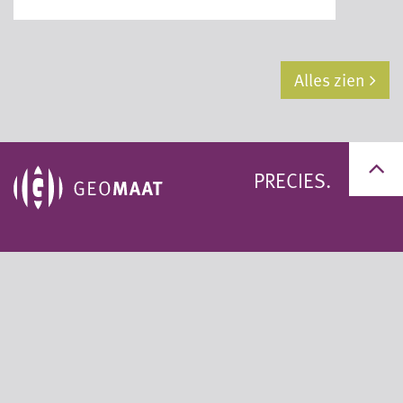
Alles zien
PRECIES.
+31 (0)50 311 95 59
+31 (0)33 200 60 11
info@geomaat.nl
Privacy statement
Algemene voorwaarden