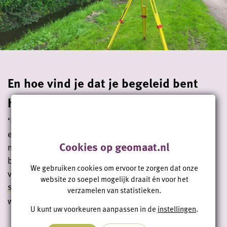
En hoe vind je dat je begeleid bent
hier?
‘De eerste dag vond ik erg leerzaam, veel introductie
en informatie op kantoor. Daarna ging ik naar buiten
Cookies op geomaat.nl
met een collega om alles direct in de praktijk te
brengen. Ik werd goed begeleid door een collega die
We gebruiken cookies om ervoor te zorgen dat onze
veel geduld had en mij duidelijk uitlegde hoe ik een
website zo soepel mogelijk draait én voor het
situatiemeting
moet uitvoeren en hoe de codering
verzamelen van statistieken.
werkt’.
U kunt uw voorkeuren aanpassen in de
instellingen
.