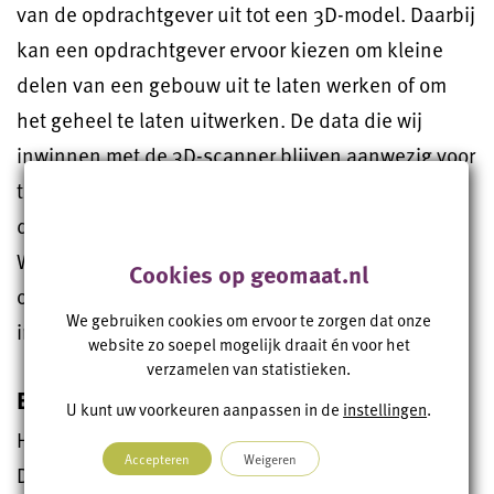
van de opdrachtgever uit tot een 3D-model. Daarbij
kan een opdrachtgever ervoor kiezen om kleine
delen van een gebouw uit te laten werken of om
het geheel te laten uitwerken. De data die wij
inwinnen met de 3D-scanner blijven aanwezig voor
toekomstige doeleinden, mocht hier later nog een
deel van moeten worden uitgewerkt tot 3D-model.
Wij kijken hierbij naar de vraag van de
Cookies op geomaat.nl
opdrachtgever en hoe wij hier zo goed mogelijk
We gebruiken cookies om ervoor te zorgen dat onze
invulling aan kunnen geven.
website zo soepel mogelijk draait én voor het
verzamelen van statistieken.
Bouw (BIM) – gebruik van software
U kunt uw voorkeuren aanpassen in de
instellingen
.
Hierbij kan het 3D-model onderdeel zijn van BIM.
Accepteren
Weigeren
De volgende software gebruiken wij hiervoor: