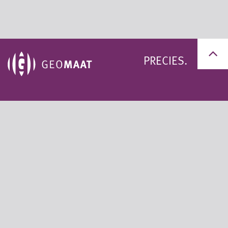
PRECIES.
+31 (0)50 311 95 59
+31 (0)33 200 60 11
info@geomaat.nl
Privacy statement
Algemene voorwaarden
© 2026 Geomaat B.V.