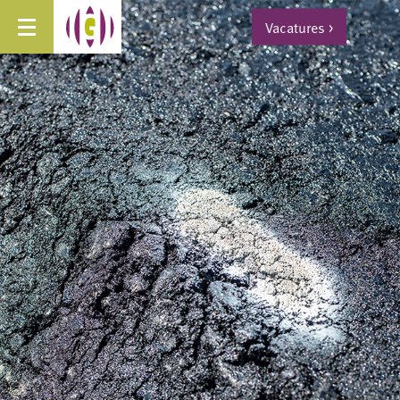
Vacatures
>