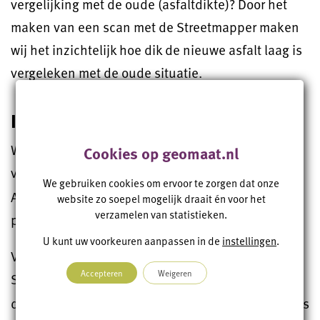
vergelijking met de oude (asfaltdikte)? Door het
maken van een scan met de Streetmapper maken
wij het inzichtelijk hoe dik de nieuwe asfalt laag is
vergeleken met de oude situatie.
Inwinnen met Mobile Mapping
Wanneer uit de controlescan blijkt dat de weg aan
Cookies op geomaat.nl
vervanging toe is, maken we een
asfaltontwerp.
We gebruiken cookies om ervoor te zorgen dat onze
Aan de hand van dit ontwerp berekenen we in het
website zo soepel mogelijk draait én voor het
verzamelen van statistieken.
programma PaveCalc de asfalthoeveelheden.
U kunt uw voorkeuren aanpassen in de
instellingen
.
Voordat we het asfalt aanbrengen maakt de
Accepteren
Weigeren
Streetmapper een asfalt
DTM-meting
van de weg,
dit is de nul-situatie. Nadat de nieuwe laag asfalt is