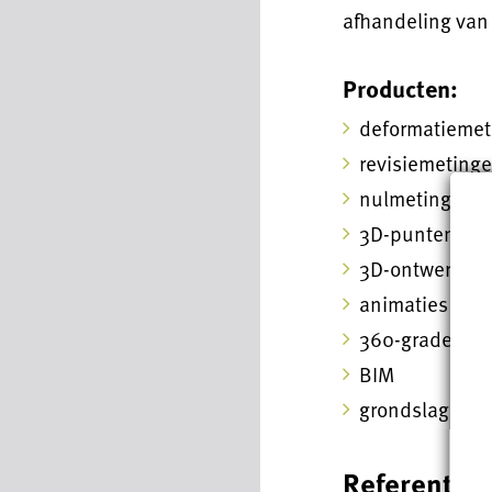
afhandeling van
Producten:
deformatiemet
revisiemeting
nulmetingen
3D-puntenwol
3D-ontwerp
animaties
360-graden fo
BIM
grondslag
Referentiep