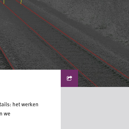
ails: het werken
en we