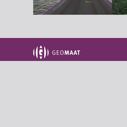
Groningen
Amersf
Aduarderdiepsterweg 14-II
De Stu
9745 EM Groningen
3815 KM
+31 (0)50 311 95 59
+31 (
info@geomaat.nl
info