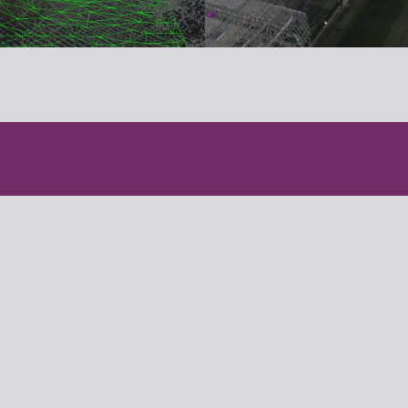
oort
wdam 14 A&B
 Amersfoort
0)33 200 60 11
@geomaat.nl