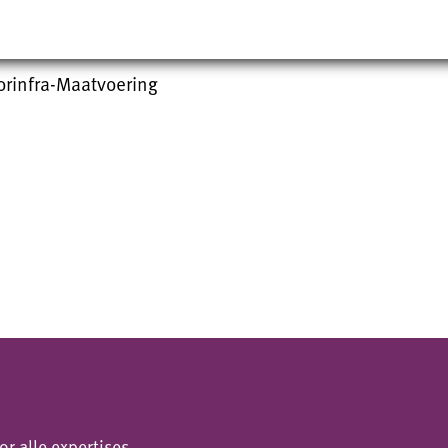
rinfra-Maatvoering
or alle expertises