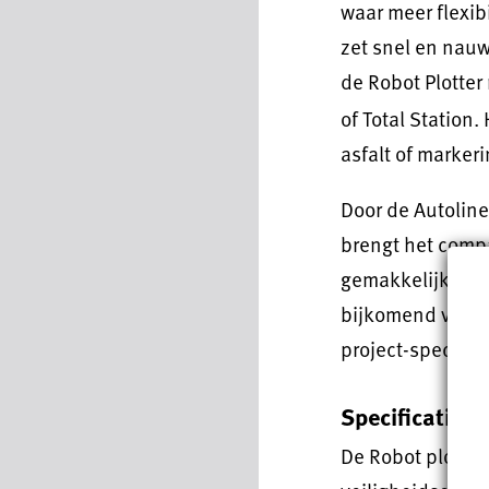
waar meer flexibi
zet snel en nauw
de Robot Plotter
of Total Station
asfalt of marker
Door de Autoline
brengt het comp
gemakkelijk vervo
bijkomend voorde
project-specifie
Specificaties 
De Robot plotter 