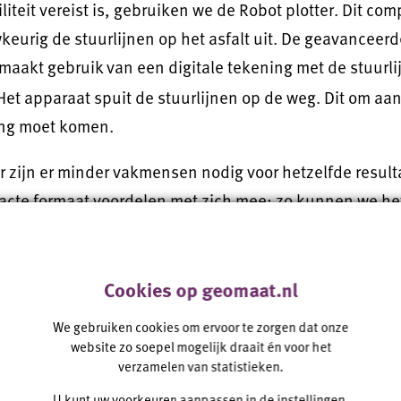
liteit vereist is, gebruiken we de Robot plotter. Dit co
keurig de stuurlijnen op het asfalt uit. De geavanceer
 maakt gebruik van een digitale tekening met de stuurl
. Het apparaat spuit de stuurlijnen op de weg. Dit om aa
ing moet komen.
r zijn er minder vakmensen nodig voor hetzelfde result
acte formaat voordelen met zich mee; zo kunnen we he
eren. Dit zorgt voor flexibiliteit en snelle inzetbaarhe
el is de instelbare spuitlengte en spuitinterval, zo v
ke wensen of eisen.
Cookies op geomaat.nl
We gebruiken cookies om ervoor te zorgen dat onze
Robot Plotter
website zo soepel mogelijk draait én voor het
verzamelen van statistieken.
voldoet zowel aan de machinerichtlijn (CE) als aan alle 
U kunt uw voorkeuren aanpassen in de
instellingen
.