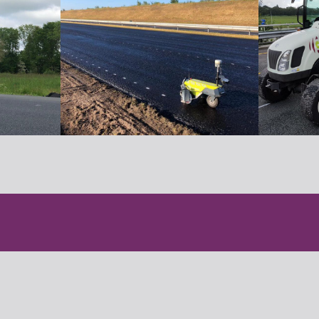
oort
wdam 14 A&B