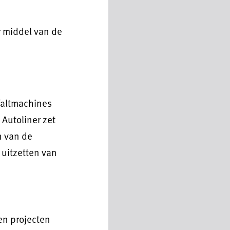
r middel van de
sfaltmachines
 Autoliner zet
n van de
l uitzetten van
 en projecten