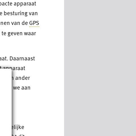
mpacte apparaat
de besturing van
ijnen van de
GPS
n te geven waar
aat. Daarnaast
t apparaat
id. Een ander
oldoen we aan
wettelijke