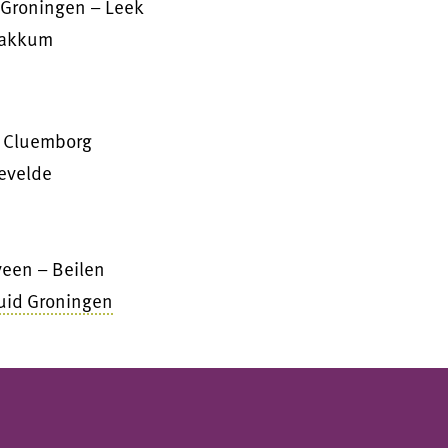
 Groningen – Leek
Makkum
g Cluemborg
evelde
een – Beilen
uid Groningen