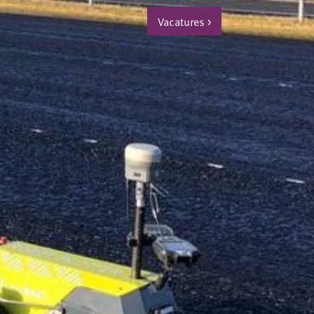
Vacatures
>