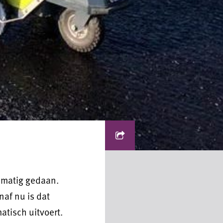
ndmatig gedaan.
naf nu is dat
atisch uitvoert.