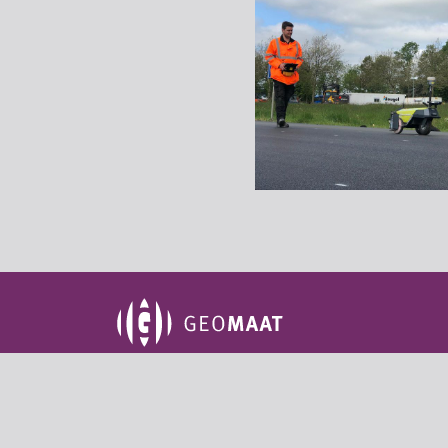
Groningen
Amersf
Aduarderdiepsterweg 14-II
De Stu