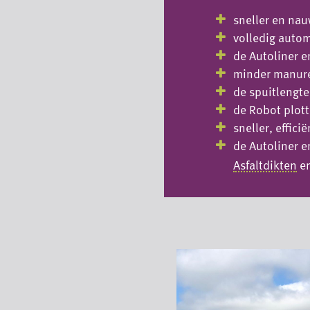
sneller en nau
volledig autom
de Autoliner e
minder manur
de spuitlengte 
de Robot plotte
sneller, effic
de Autoliner e
Asfaltdikten
e