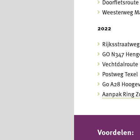
Doorfietsroute
Weesterweg 
2022
Rijksstraatwe
GO N347 Heng
Vechtdalroute
Postweg Texel
Go A28 Hoogev
Aanpak Ring Z
Voordelen: