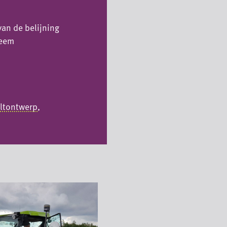
an de belijning
teem
altontwerp
,