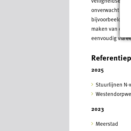
veiligheidseisen
onverwacht nodig 
bijvoorbeeld goe
maken van de ta
eenvoudig via ee
Referentiep
2025
Stuurlijnen N
Westendorpwe
2023
Meerstad