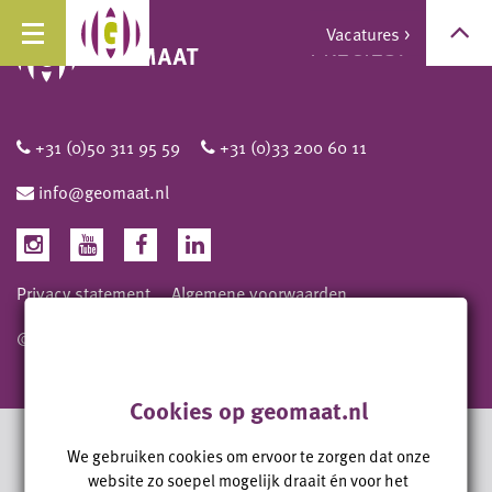
Vacatures
>
PRECIES.
+31 (0)50 311 95 59
+31 (0)33 200 60 11
info@geomaat.nl
Privacy statement
Algemene voorwaarden
© 2026 Geomaat B.V.
Cookies op geomaat.nl
We gebruiken cookies om ervoor te zorgen dat onze
website zo soepel mogelijk draait én voor het