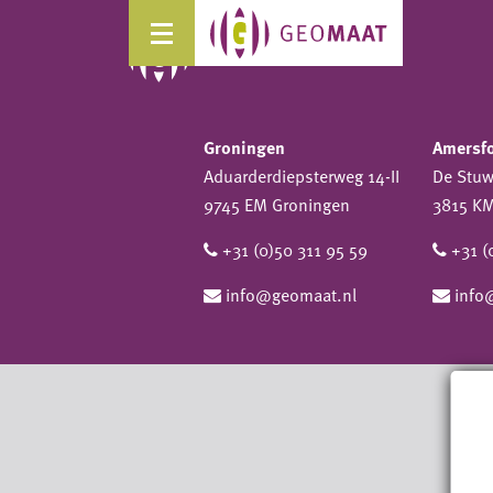
Groningen
Amersf
Aduarderdiepsterweg 14-II
De Stu
9745 EM Groningen
3815 KM
+31 (0)50 311 95 59
+31 (
info@geomaat.nl
info