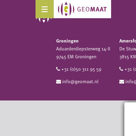
Groningen
Amersf
Aduarderdiepsterweg 14-II
De Stu
9745 EM Groningen
3815 KM
+31 (0)50 311 95 59
+31 (
info@geomaat.nl
info