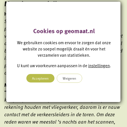
Mapping specialist
Hoe is het om te werken op Schiphol?
“
Het werken op
Schiphol was heel anders dan het werken aan andere
projecten. Je moet namelijk door de
Cookies op geomaat.nl
veiligheidscontrole om er te komen. Niet alleen ik moet
door de controle, ook de Streetmapper wordt helemaal
We gebruiken cookies om ervoor te zorgen dat onze
website zo soepel mogelijk draait én voor het
binnenste buiten gekeerd. Wanneer alles goedgekeurd
verzamelen van statistieken.
is, krijg je een begeleider toegewezen die je op het
project begeleidt. Verder moet je je goed houden aan
U kunt uw voorkeuren aanpassen in de
instellingen
.
de geldende regels, want veiligheid heeft prioriteit
”.
Accepteren
Weigeren
Mag je overal op de start- en landingsbanen rijden?
“
Zolang je je aan de regels van de begeleider houdt,
kun je bijna overal rijden. Wel moeten wij altijd
rekening houden met vliegverkeer, daarom is er nauw
contact met de verkeersleiders in de toren. Om deze
reden waren we meestal ‘s nachts aan het scannen,