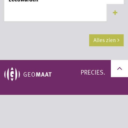
...
Alles zien
PRECIES.
+31 (0)50 311 95 59
+31 (0)33 200 60 11
info@geomaat.nl