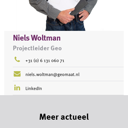
Niels Woltman
Projectleider Geo
+31 (0) 6 131 060 71
niels.woltman@geomaat.nl
LinkedIn
Meer actueel