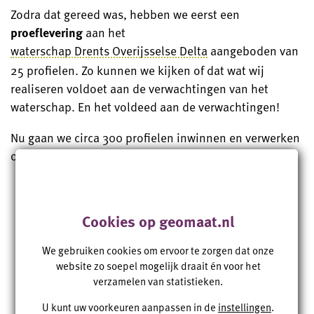
Zodra dat gereed was, hebben we eerst een
proeflevering
aan het
waterschap Drents Overijsselse Delta
aangeboden van
25 profielen. Zo kunnen we kijken of dat wat wij
realiseren voldoet aan de verwachtingen van het
waterschap. En het voldeed aan de verwachtingen!
Nu gaan we circa 300 profielen inwinnen en verwerken
op dezelfde uniforme wijze.
Cookies op geomaat.nl
De samenwerking
We gebruiken cookies om ervoor te zorgen dat onze
website zo soepel mogelijk draait én voor het
verloopt vlot en de
verzamelen van statistieken.
U kunt uw voorkeuren aanpassen in de
instellingen
.