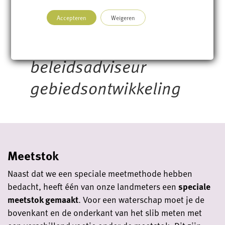
lijntjes zijn kort, dat
werkt prettig! –
Accepteren
Weigeren
Michiel de Koning,
beleidsadviseur
gebiedsontwikkeling
Meetstok
Naast dat we een speciale meetmethode hebben
bedacht, heeft één van onze landmeters een
speciale
meetstok gemaakt
. Voor een waterschap moet je de
bovenkant en de onderkant van het slib meten met