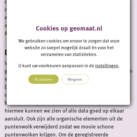
deelfoto’s over drie assen gedraaid, dit zodat het
nulpunt van de panorama naar het noorden gericht is
en de deelfoto’s nog steeds goed op elkaar
aansluiten” – aldus Joukje de Haan, specialist Proces
Cookies op geomaat.nl
& Innovatie.
We gebruiken cookies om ervoor te zorgen dat onze
website zo soepel mogelijk draait én voor het
Data controleren
verzamelen van statistieken.
Voor het behalen van de gevraagde kwaliteit is een
U kunt uw voorkeuren aanpassen in de
instellingen
.
goede basis erg belangrijk, vandaar dat wij controleren
vooropstellen tijdens dit project. Zo vertelt Niels
Accepteren
Weigeren
Domhof, 3D-specialist: “We hebben veel
controleslagen over de ingewonnen data uitgevoerd.
We maken altijd doorsneden over de x-, y- en de z-as,
hiermee kunnen we zien of alle data goed op elkaar
aansluit. Ook zijn alle organische elementen uit de
puntenwolk verwijderd zodat we mooie schone
puntenwolken krijgen. Om de geregistreerde