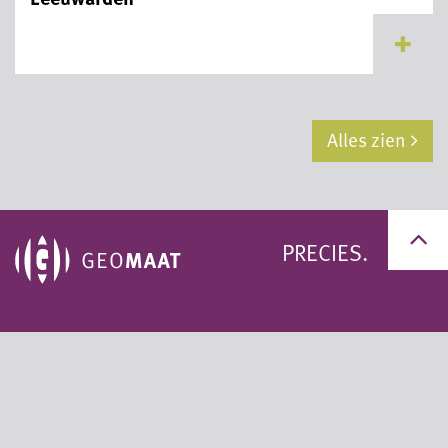
...
Alles zien
PRECIES.
+31 (0)50 311 95 59
+31 (0)33 200 60 11
info@geomaat.nl