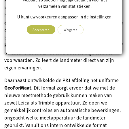
kantoor. De landmeters moeten de landmeetkundige
verzamelen van statistieken.
kwaliteit van de data waarborgen. Onze afdeling P&I
heeft hier voor een unieke toevoeging gezorgd: de
U kunt uw voorkeuren aanpassen in de
instellingen
.
online controle tool
(de meetpost). Landmeters sturen
de metingen die ze hebben verricht naar de server, op
Accepteren
Weigeren
basis hiervan ontvangen zij dan direct een
kwaliteitsrapport
(zie onderstaand). Dit controleert of
de data voldoet aan de landmeetkundige eisen en
voorwaarden. Zo leert de landmeter direct van zijn
eigen ervaringen.
Daarnaast ontwikkelde de P&I afdeling het uniforme
GeoForMaat
. Dit format zorgt ervoor dat we met de
nieuwe meetmethode gebruik kunnen maken van
zowel Leica als Trimble apparatuur. Zo doen we
gemakkelijk controles en automatische bewerkingen,
ongeacht welke meetapparatuur de landmeter
gebruikt. Vanuit ons intern ontwikkelde format