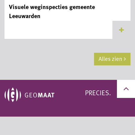
Visuele weginspecties gemeente
Leeuwarden
...
Alles zien
PRECIES.
+31 (0)50 311 95 59
+31 (0)33 200 60 11
info@geomaat.nl