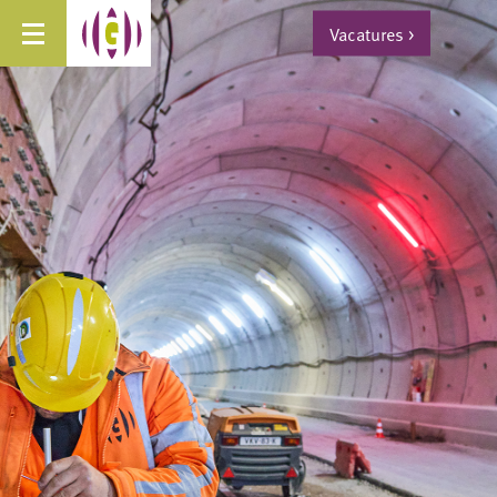
Vacatures
>