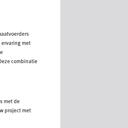
maatvoerders
 ervaring met
de
Deze combinatie
s met de
w project met