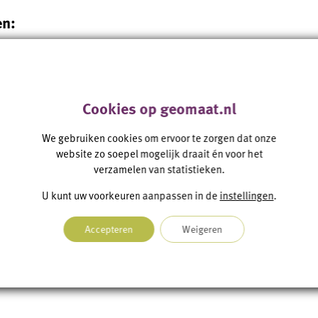
en:
twerken
ietekeningen
aand kunstwerk i.v.m. uitbreiding (3D-scan)
Cookies op geomaat.nl
van kunstwerken kunnen wij ook de beheersystemen va
We gebruiken cookies om ervoor te zorgen dat onze
heen
DTB
en
KernGIS
), Disk Miok, et cetera, bijwerken. 
website zo soepel mogelijk draait én voor het
verzamelen van statistieken.
er.
U kunt uw voorkeuren aanpassen in de
instellingen
.
rojecten
Accepteren
Weigeren
ande projecten hebben we maatvoering kunstwerken ui