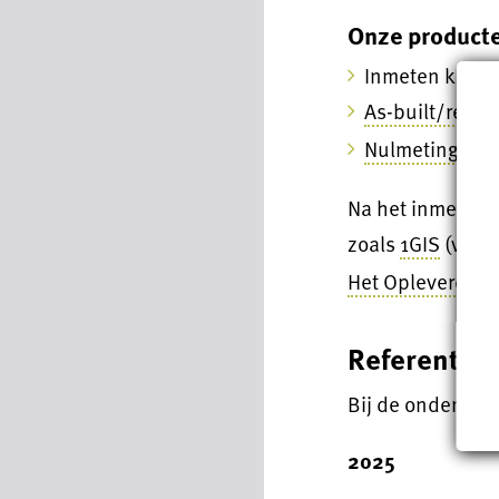
Onze product
Inmeten kuns
As-built/revis
Nulmeting best
Na het inmeten 
zoals
1GIS
(voor
Het Opleverdossi
Referentiep
Bij de ondersta
2025