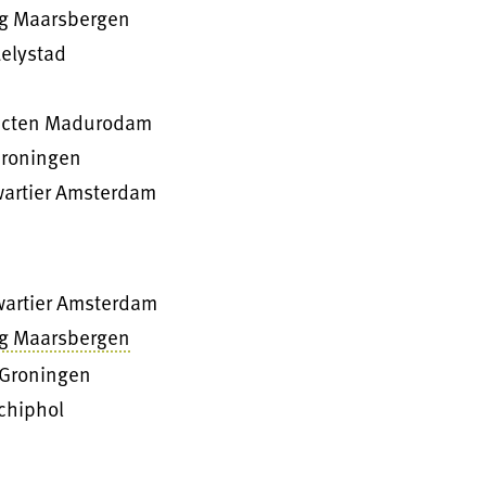
g Maarsbergen
Lelystad
ucten Madurodam
Groningen
artier Amsterdam
artier Amsterdam
g Maarsbergen
 Groningen
chiphol