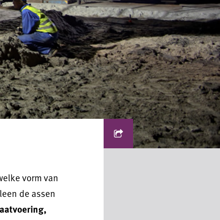
welke vorm van
lleen de assen
aatvoering,