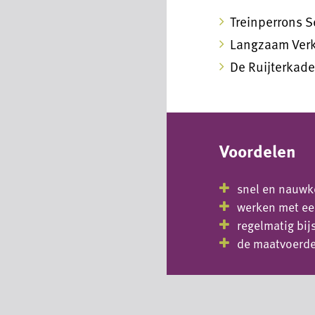
Treinperrons S
Langzaam Verk
De Ruijterkad
Voordelen
snel en nauwk
werken met ee
regelmatig bij
de maatvoerder