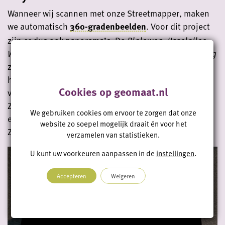
Wanneer wij scannen met onze Streetmapper, maken
we automatisch
360-gradenbeelden
. Voor dit project
zijn er dus ook panorama’s. De
Blaloweg
,
IJsselallee
,
Westenholtenallee
,
Hasselterweg
en
Spoolderbergweg
zijn wegen die zich kenmerken omdat de iconische
hoge kantoorgebouwen van Zwolle binnen dit gebied
Cookies op geomaat.nl
vallen. Iedereen die wel eens over de Ijsselallee in
Zwolle rijdt, heeft deze gebouwen ongetwijfeld wel
We gebruiken cookies om ervoor te zorgen dat onze
eens gezien. Bekijk het 360-panormamabeeld van de
website zo soepel mogelijk draait én voor het
Zwolse skyline hieronder.
verzamelen van statistieken.
U kunt uw voorkeuren aanpassen in de
instellingen
.
Accepteren
Weigeren