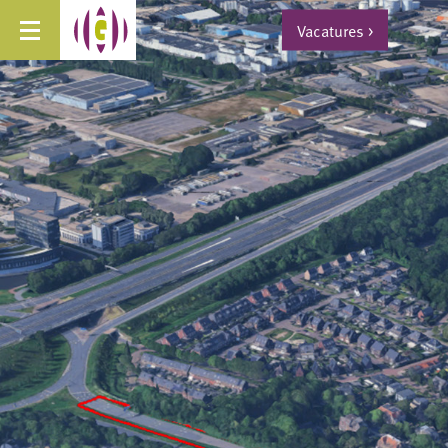
Vacatures
>