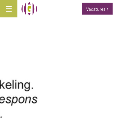
Vacatures
>