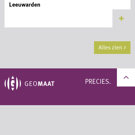
Leeuwarden
...
Alles zien
PRECIES.
+31 (0)50 311 95 59
+31 (0)33 200 60 11
info@geomaat.nl