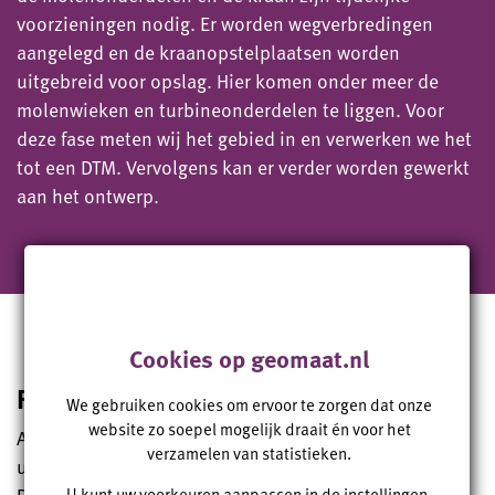
voorzieningen nodig. Er worden wegverbredingen
aangelegd en de kraanopstelplaatsen worden
uitgebreid voor opslag. Hier komen onder meer de
molenwieken en turbineonderdelen te liggen. Voor
deze fase meten wij het gebied in en verwerken we het
tot een DTM. Vervolgens kan er verder worden gewerkt
aan het ontwerp.
Cookies op geomaat.nl
Fase 4 – Bouw windmolens
We gebruiken cookies om ervoor te zorgen dat onze
website zo soepel mogelijk draait én voor het
Als alle voorbereidende werkzaamheden zijn
verzamelen van statistieken.
uitgevoerd, kunnen de windmolens worden gebouwd.
Dat gebeurt in deze fase.
U kunt uw voorkeuren aanpassen in de
instellingen
.